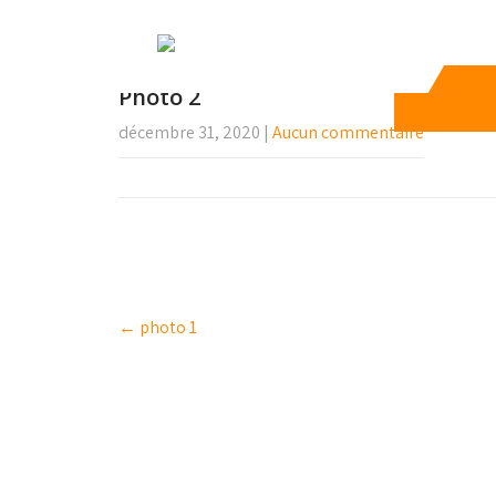
Photo 2
décembre 31, 2020
|
Aucun commentaire
Post
←
photo 1
navigation