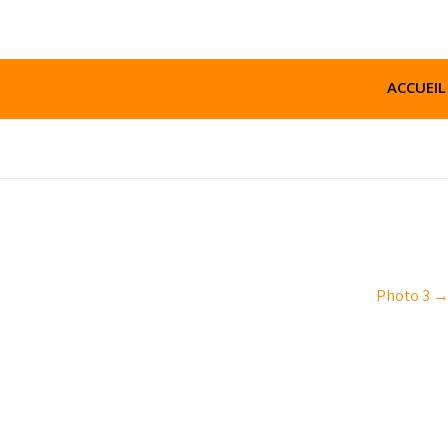
06 59 47 34 95
cleauto30@gmail.com
ACCUEIL
Photo 3