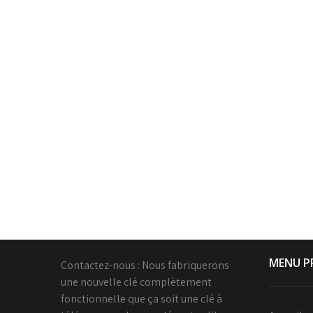
MENU P
Contactez-nous : Nous fabriquerons
une nouvelle clé complètement
fonctionnelle que ça soit une clé à