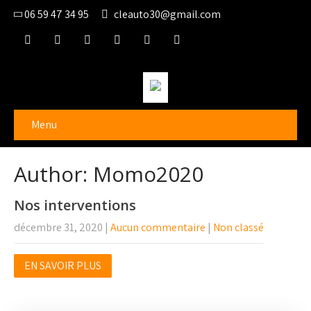
06 59 47 34 95
cleauto30@gmail.com
Menu
Author:
Momo2020
Nos interventions
décembre 31, 2020
|
Aucun commentaire
|
Non classé
EN SAVOIR PLUS